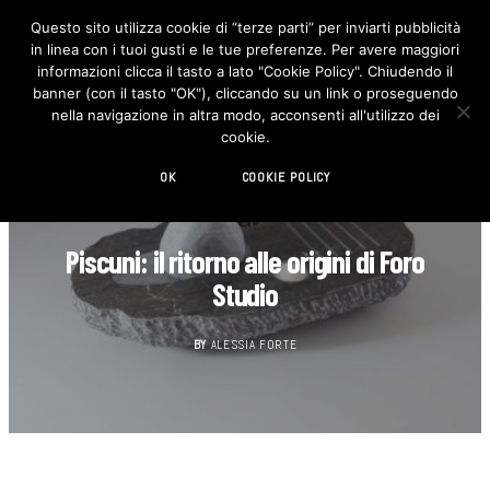
Questo sito utilizza cookie di “terze parti” per inviarti pubblicità
in linea con i tuoi gusti e le tue preferenze. Per avere maggiori
F
I
a
n
informazioni clicca il tasto a lato "Cookie Policy". Chiudendo il
c
s
banner (con il tasto "OK"), cliccando su un link o proseguendo
e
t
b
a
nella navigazione in altra modo, acconsenti all'utilizzo dei
o
g
cookie.
o
r
k
a
m
OK
COOKIE POLICY
DESIGN
Piscuni: il ritorno alle origini di Foro
Studio
BY
ALESSIA FORTE