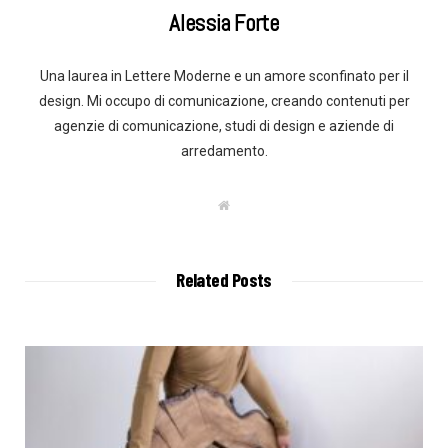
Alessia Forte
Una laurea in Lettere Moderne e un amore sconfinato per il
design. Mi occupo di comunicazione, creando contenuti per
agenzie di comunicazione, studi di design e aziende di
arredamento.
W
e
b
s
i
t
Related Posts
e