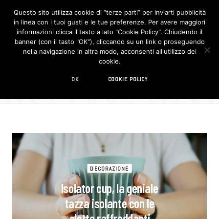
Questo sito utilizza cookie di “terze parti” per inviarti pubblicità
in linea con i tuoi gusti e le tue preferenze. Per avere maggiori
F
I
a
n
informazioni clicca il tasto a lato "Cookie Policy". Chiudendo il
c
s
banner (con il tasto "OK"), cliccando su un link o proseguendo
e
t
b
a
nella navigazione in altra modo, acconsenti all'utilizzo dei
o
g
BROWSIN
cookie.
o
r
TAG
k
a
m
tazza
OK
COOKIE POLICY
DECORAZIONE
Isolator cup, la geniale
tazza isolante con le
alette raffreddanti