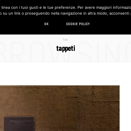
in linea con i tuoi gusti e le tue preferenze. Per avere maggiori informazio
DESIGN
LIVING
HI-TECH
CHI SIAMO
o su un link o proseguendo nella navigazione in altra modo, acconsenti al
OK
COOKIE POLICY
BROWSIN
TAG
tappeti