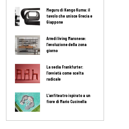
Meguru di Kengo Kuma: il
tavolo che unisce Grecia e
Giappone
Arredi living Maronese:
l’evoluzione della zona
giorno
La sedia Frankfurter:
l’ovvietà come scelta
radicale
L’anfiteatro ispirato a un
fiore di Mario Cucinella