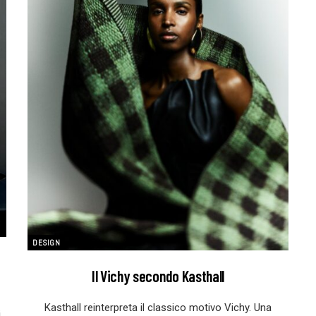
DESIGN
Il Vichy secondo Kasthall
Kasthall reinterpreta il classico motivo Vichy. Una
i