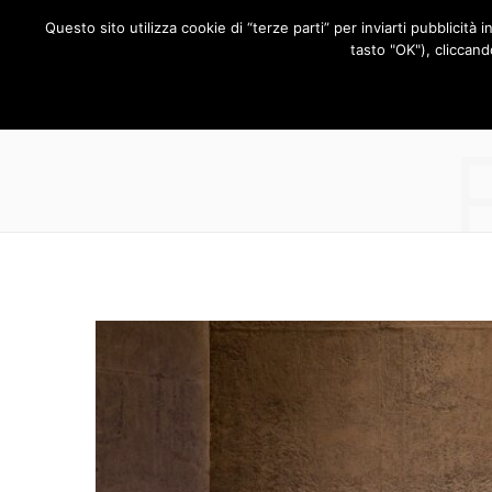
Questo sito utilizza cookie di “terze parti” per inviarti pubblicità 
RUBRICHE
tasto "OK"), cliccand