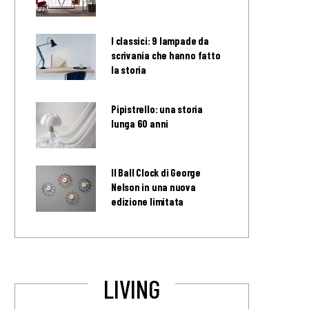
I classici: 9 lampade da
scrivania che hanno fatto
la storia
Pipistrello: una storia
lunga 60 anni
Il Ball Clock di George
Nelson in una nuova
edizione limitata
LIVING