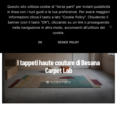
Questo sito utilizza cookie di “terze parti” per inviarti pubblicità
in linea con i tuoi gusti e le tue preferenze. Per avere maggiori
F
I
a
n
informazioni clicca il tasto a lato "Cookie Policy". Chiudendo il
c
s
banner (con il tasto "OK"), cliccando su un link o proseguendo
e
t
b
a
nella navigazione in altra modo, acconsenti all'utilizzo dei
o
g
cookie.
o
r
k
a
m
OK
COOKIE POLICY
CUCINA
I tappeti haute couture di Besana
Carpet Lab
BY
ALESSIA FORTE