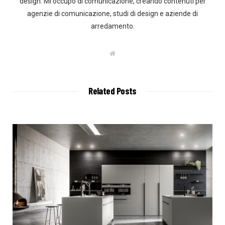
design. Mi occupo di comunicazione, creando contenuti per
agenzie di comunicazione, studi di design e aziende di
arredamento.
W
e
b
s
i
t
Related Posts
e