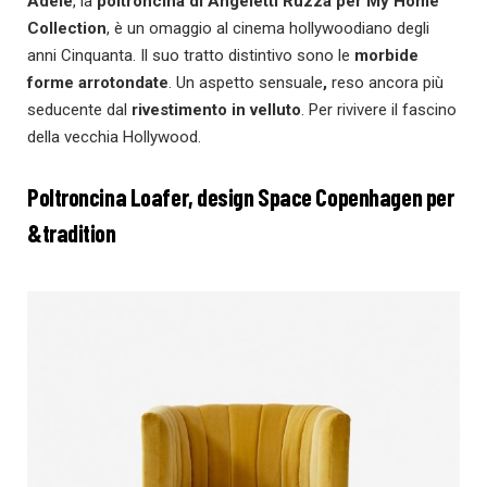
Adele
, la
poltroncina di Angeletti Ruzza per My Home
Collection
, è un omaggio al cinema hollywoodiano degli
anni Cinquanta. Il suo tratto distintivo sono le
morbide
forme arrotondate
. Un aspetto sensuale
,
reso ancora più
seducente dal
rivestimento in velluto
. Per rivivere il fascino
della vecchia Hollywood.
Poltroncina Loafer, design Space Copenhagen per
&tradition