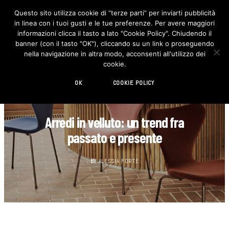
Questo sito utilizza cookie di “terze parti” per inviarti pubblicità
in linea con i tuoi gusti e le tue preferenze. Per avere maggiori
F
I
a
n
informazioni clicca il tasto a lato "Cookie Policy". Chiudendo il
c
s
banner (con il tasto "OK"), cliccando su un link o proseguendo
e
t
b
a
nella navigazione in altra modo, acconsenti all'utilizzo dei
o
g
cookie.
o
r
k
a
m
OK
COOKIE POLICY
BEST OF...
Arredi in velluto: un trend fra
passato e presente
BY
ALESSIA FORTE