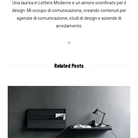
Una laurea in Lettere Moderne e un amore sconfinato per il
design. Mi occupo di comunicazione, creando contenuti per
agenzie di comunicazione, studi di design e aziende di
arredamento.
W
e
b
s
i
t
Related Posts
e