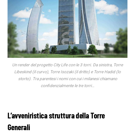
Un render del progetto City Life con le 3 torri. Da sinistra, Torre
Libeskind (il curvo), Torre Isozaki (il dritto) e Torre Hadid (lo
storto). Tra parentesi i nomi con cui i milanesi chiamano
confidenzialmente le tre torri…
L’avveniristica struttura della Torre
Generali