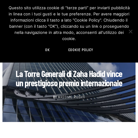
Questo sito utilizza cookie di “terze parti” per inviarti pubblicità
in linea con i tuoi gusti e le tue preferenze. Per avere maggiori
F
I
a
n
informazioni clicca il tasto a lato "Cookie Policy". Chiudendo il
c
s
banner (con il tasto "OK"), cliccando su un link o proseguendo
e
t
b
a
nella navigazione in altra modo, acconsenti all'utilizzo dei
o
g
cookie.
o
r
k
a
m
OK
COOKIE POLICY
ARCHITETTURA
La Torre Generali di Zaha Hadid vince
un prestigioso premio internazionale
BY
MASSIMO ROSATI