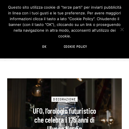
Questo sito utilizza cookie di “terze parti” per inviarti pubblicità
in linea con i tuoi gusti e le tue preferenze. Per avere maggiori
F
I
a
n
informazioni clicca il tasto a lato "Cookie Policy". Chiudendo il
c
s
banner (con il tasto "OK"), cliccando su un link o proseguendo
e
t
b
a
nella navigazione in altra modo, acconsenti all'utilizzo dei
o
g
BROWSIN
cookie.
o
r
TAG
k
a
m
orologio
OK
COOKIE POLICY
DECORAZIONE
UFO, l’orologio futuristico
che celebra i 175 anni di
Ulysse Nardin