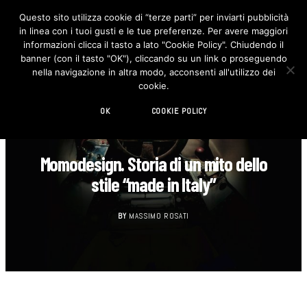
Questo sito utilizza cookie di “terze parti” per inviarti pubblicità
in linea con i tuoi gusti e le tue preferenze. Per avere maggiori
F
I
a
n
informazioni clicca il tasto a lato "Cookie Policy". Chiudendo il
c
s
banner (con il tasto "OK"), cliccando su un link o proseguendo
e
t
b
a
nella navigazione in altra modo, acconsenti all'utilizzo dei
o
g
cookie.
o
r
k
a
m
OK
COOKIE POLICY
DECORAZIONE
Momodesign. Storia di un mito dello
stile “made in Italy”
BY
MASSIMO ROSATI