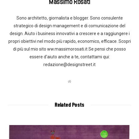
Massimo Rosati
Sono architetto, giornalista e blogger. Sono consulente
strategico di design management e di comunicazione del
design. Aiuto i business innovativi a crescere e a raggiungere i
propri obiettivi nel modo più rapido, economico, efficace. Scopri
di più sul mio sito ww.massimorosati.it Se pensi che posso
essere d'aiuto anche a te, contattami qui:
redazione@designstreet.it
W
e
b
s
i
t
Related Posts
e