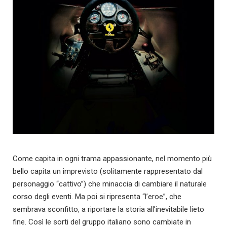
Come capita in ogni trama appassionante, nel momento più
bello capita un imprevisto (solitamente rappresentato dal
personaggio “cattivo”) che minaccia di cambiare il naturale
corso degli eventi. Ma poi si ripresenta “l’eroe”, che
sembrava sconfitto, a riportare la storia all’inevitabile lieto
fine. Così le sorti del gruppo italiano sono cambiate in