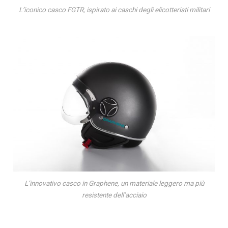
L’iconico casco FGTR, ispirato ai caschi degli elicotteristi militari
L’innovativo casco in Graphene, un materiale leggero ma più
resistente dell’acciaio