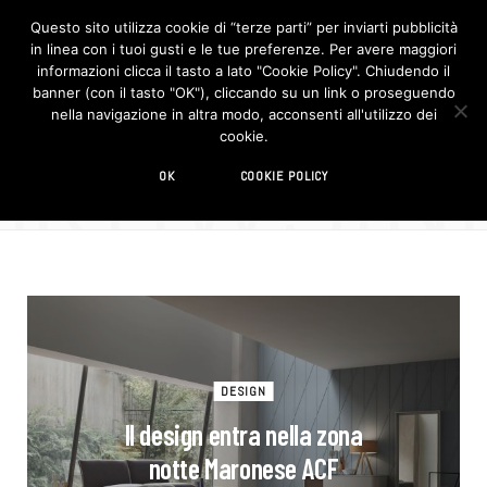
Questo sito utilizza cookie di “terze parti” per inviarti pubblicità
in linea con i tuoi gusti e le tue preferenze. Per avere maggiori
F
I
a
n
informazioni clicca il tasto a lato "Cookie Policy". Chiudendo il
c
s
banner (con il tasto "OK"), cliccando su un link o proseguendo
e
t
b
a
nella navigazione in altra modo, acconsenti all'utilizzo dei
o
g
BROWSIN
cookie.
o
r
TAG
k
a
m
letto
OK
COOKIE POLICY
DESIGN
Il design entra nella zona
notte Maronese ACF