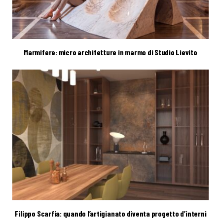
Marmifere: micro architetture in marmo di Studio Lievito
Filippo Scarfia: quando l’artigianato diventa progetto d’interni