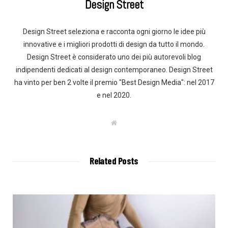
Design Street
Design Street seleziona e racconta ogni giorno le idee più
innovative e i migliori prodotti di design da tutto il mondo.
Design Street è considerato uno dei più autorevoli blog
indipendenti dedicati al design contemporaneo. Design Street
ha vinto per ben 2 volte il premio "Best Design Media": nel 2017
e nel 2020.
W
e
b
s
i
t
Related Posts
e