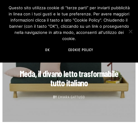
Questo sito utilizza cookie di “terze parti” per inviarti pubblicità
in linea con i tuoi gusti e le tue preferenze. Per avere maggiori
F
I
a
n
informazioni clicca il tasto a lato "Cookie Policy". Chiudendo il
c
s
banner (con il tasto "OK"), cliccando su un link o proseguendo
e
t
b
a
nella navigazione in altra modo, acconsenti all'utilizzo dei
o
g
cookie.
o
r
k
a
m
OK
COOKIE POLICY
DESIGN
Meda, il divano letto trasformabile
tutto italiano
BY
CHIARA GATTUSO