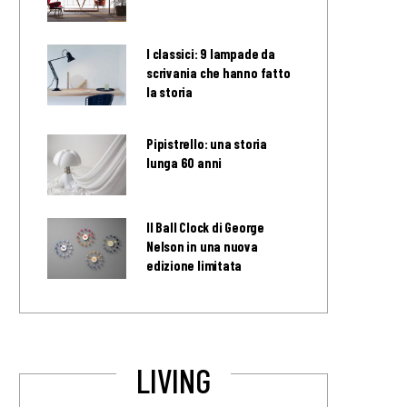
I classici: 9 lampade da
scrivania che hanno fatto
la storia
Pipistrello: una storia
lunga 60 anni
Il Ball Clock di George
Nelson in una nuova
edizione limitata
LIVING