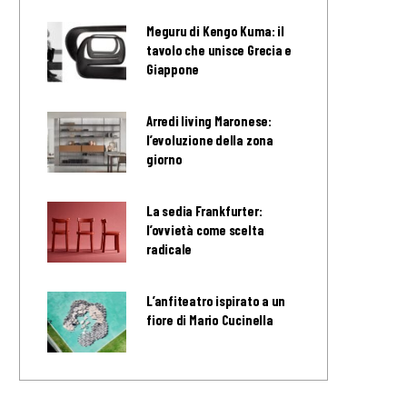
Meguru di Kengo Kuma: il
tavolo che unisce Grecia e
Giappone
Arredi living Maronese:
l’evoluzione della zona
giorno
La sedia Frankfurter:
l’ovvietà come scelta
radicale
L’anfiteatro ispirato a un
fiore di Mario Cucinella