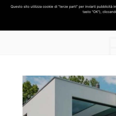
Questo sito utilizza cookie di “terze parti” per inviarti pubblicità 
RUBRICHE
tasto "OK"), cliccand