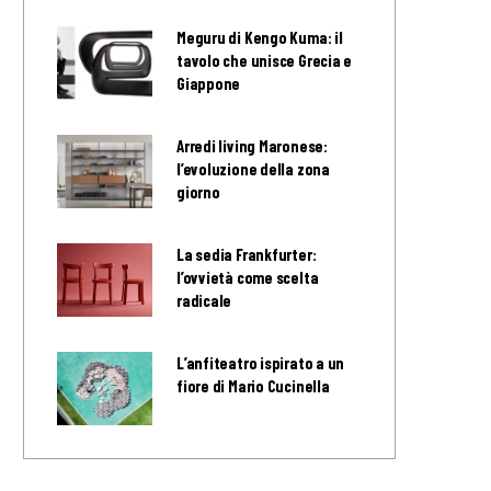
Meguru di Kengo Kuma: il
tavolo che unisce Grecia e
Giappone
Arredi living Maronese:
l’evoluzione della zona
giorno
La sedia Frankfurter:
l’ovvietà come scelta
radicale
L’anfiteatro ispirato a un
fiore di Mario Cucinella