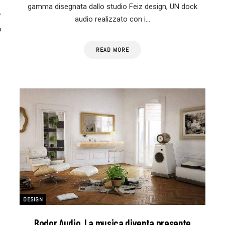
gamma disegnata dallo studio Feiz design, UN dock
V
audio realizzato con i…
o
READ MORE
DESIGN
Bodor Audio. La musica diventa presente