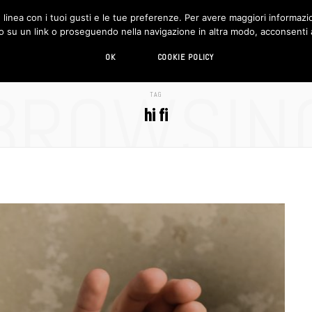
in linea con i tuoi gusti e le tue preferenze. Per avere maggiori informazio
DESIGN
LIVING
HI-TECH
CHI SIAMO
o su un link o proseguendo nella navigazione in altra modo, acconsenti al
OK
COOKIE POLICY
BROWSIN
TAG
hi fi