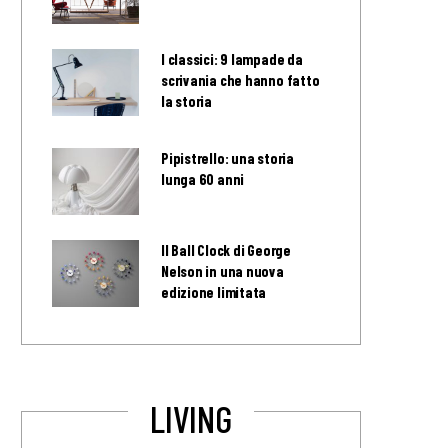
I classici: 9 lampade da
scrivania che hanno fatto
la storia
Pipistrello: una storia
lunga 60 anni
Il Ball Clock di George
Nelson in una nuova
edizione limitata
LIVING