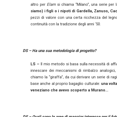
altro per
Elam
si chiama “Milano”, una serie per
siamo) i figli o i nipoti di Gardella, Zanuso, 
pezzi di valore con una certa ricchezza del leg
continuità con la tradizione degli anni ‘50.
DS –
Ha una sua metodologia di progetto?
LS –
Il mio metodo si basa sulla necessità di aff
innescare dei meccanismi di rimbalzo analogici,
chiamo la “giraffa”, da cui derivare un serie di ra
base anche al proprio bagaglio culturale:
una volt
veneziano che avevo scoperto a Murano…
DS –
Quali sono le aree di maggior interesse per il fut