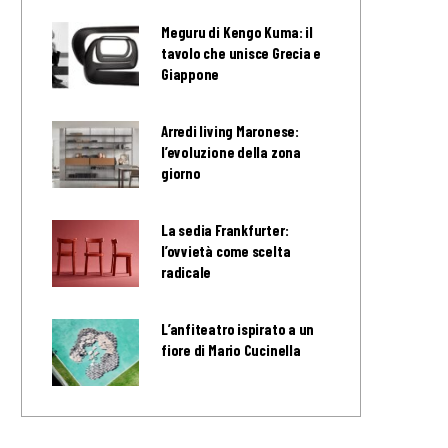
Meguru di Kengo Kuma: il
tavolo che unisce Grecia e
Giappone
Arredi living Maronese:
l’evoluzione della zona
giorno
La sedia Frankfurter:
l’ovvietà come scelta
radicale
L’anfiteatro ispirato a un
fiore di Mario Cucinella