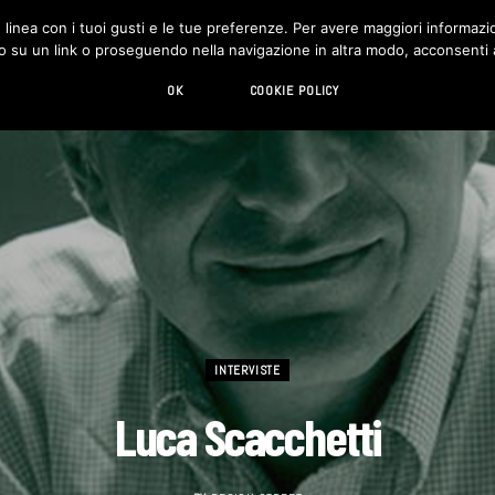
in linea con i tuoi gusti e le tue preferenze. Per avere maggiori informazio
DESIGN
LIVING
HI-TECH
CHI SIAMO
o su un link o proseguendo nella navigazione in altra modo, acconsenti al
OK
COOKIE POLICY
INTERVISTE
Luca Scacchetti