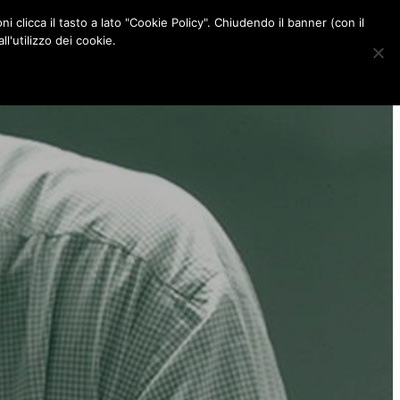
ni clicca il tasto a lato "Cookie Policy". Chiudendo il banner (con il
CONTATTI
l'utilizzo dei cookie.
F
I
P
L
a
n
i
i
c
s
n
n
e
t
t
k
b
a
e
e
o
g
r
d
o
r
e
I
k
a
s
n
m
t