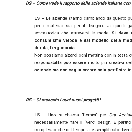
DS –
Come vede il rapporto delle aziende italiane con 
LS –
Le aziende stanno cambiando da questo punto
per i materiali sia per il disegno; va quindi 
sovrastorica che attraversi le mode.
Si deve t
consumismo veloce e dal modello della moda, 
durata, l’ergonomia.
Non possiamo alzarci ogni mattina con in testa qua
responsabilità può essere molto più creativa d
aziende ma non voglio creare solo per finire in 
DS –
Ci racconta i suoi nuovi progetti?
LS –
Uno si chiama “Bernini” per
Ora Acciai
necessariamente fare il “vero” design. È parti
complesso che nel tempo si è semplificato diventa