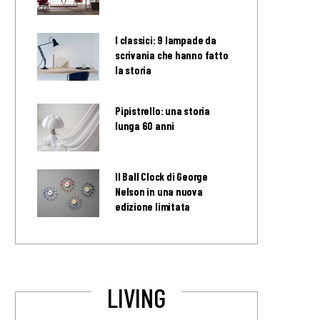
I classici: 9 lampade da
scrivania che hanno fatto
la storia
Pipistrello: una storia
lunga 60 anni
Il Ball Clock di George
Nelson in una nuova
edizione limitata
LIVING