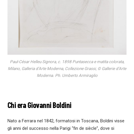
Paul-César Helleu Signora, c. 1898 Puntasecca e matita colorata,
Milano, Galleria d’Arte Moderna, Collezione Grassi, © Gallerie d’Arte
Moderna. Ph. Umberto Armiraglio
Chi era Giovanni Boldini
Nato a Ferrara nel 1842, formatosi in Toscana, Boldini visse
gli anni del successo nella Parigi “fin de siècle”, dove si