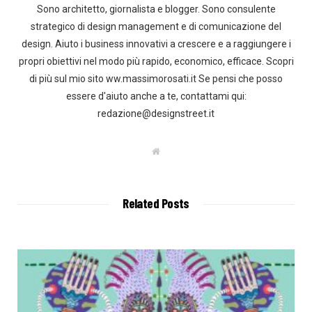
Sono architetto, giornalista e blogger. Sono consulente
strategico di design management e di comunicazione del
design. Aiuto i business innovativi a crescere e a raggiungere i
propri obiettivi nel modo più rapido, economico, efficace. Scopri
di più sul mio sito ww.massimorosati.it Se pensi che posso
essere d'aiuto anche a te, contattami qui:
redazione@designstreet.it
W
e
b
s
i
t
Related Posts
e