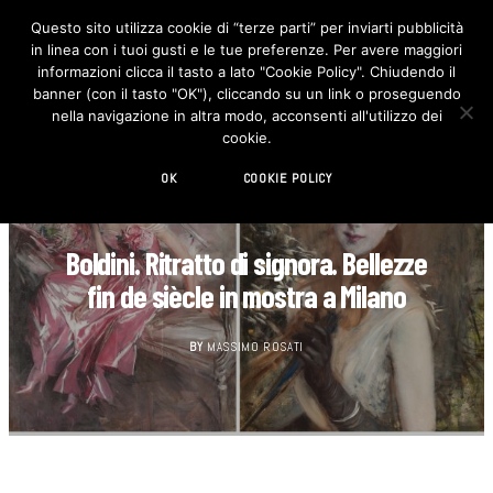
Questo sito utilizza cookie di “terze parti” per inviarti pubblicità
in linea con i tuoi gusti e le tue preferenze. Per avere maggiori
F
I
a
n
informazioni clicca il tasto a lato "Cookie Policy". Chiudendo il
c
s
banner (con il tasto "OK"), cliccando su un link o proseguendo
e
t
b
a
nella navigazione in altra modo, acconsenti all'utilizzo dei
o
g
cookie.
o
r
k
a
m
OK
COOKIE POLICY
ARTE
Boldini. Ritratto di signora. Bellezze
fin de siècle in mostra a Milano
BY
MASSIMO ROSATI