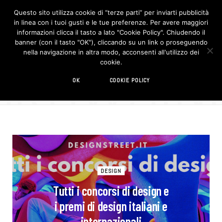
Questo sito utilizza cookie di “terze parti” per inviarti pubblicità
in linea con i tuoi gusti e le tue preferenze. Per avere maggiori
F
I
a
n
informazioni clicca il tasto a lato "Cookie Policy". Chiudendo il
c
s
banner (con il tasto "OK"), cliccando su un link o proseguendo
e
t
b
a
nella navigazione in altra modo, acconsenti all'utilizzo dei
o
g
BROWSIN
cookie.
o
r
TAG
k
a
m
Contest
OK
COOKIE POLICY
DESIGN
Tutti i concorsi di design e
i premi di design italiani e
internazionali