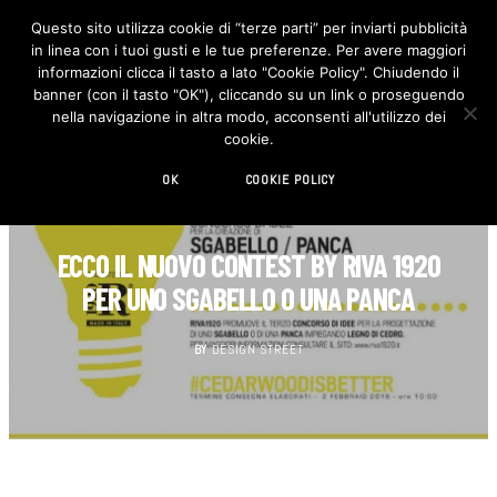
Questo sito utilizza cookie di “terze parti” per inviarti pubblicità
in linea con i tuoi gusti e le tue preferenze. Per avere maggiori
F
I
a
n
informazioni clicca il tasto a lato "Cookie Policy". Chiudendo il
c
s
banner (con il tasto "OK"), cliccando su un link o proseguendo
e
t
b
a
nella navigazione in altra modo, acconsenti all'utilizzo dei
o
g
cookie.
o
r
k
a
m
OK
COOKIE POLICY
DESIGN
ECCO IL NUOVO CONTEST BY RIVA 1920
PER UNO SGABELLO O UNA PANCA
BY
DESIGN STREET