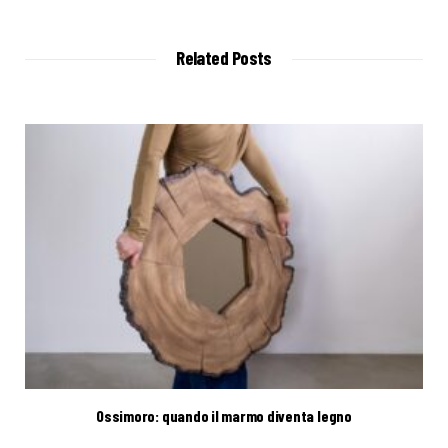
b
s
i
t
Related Posts
e
Ossimoro: quando il marmo diventa legno