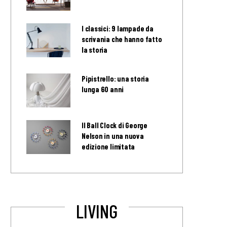
I classici: 9 lampade da
scrivania che hanno fatto
la storia
Pipistrello: una storia
lunga 60 anni
Il Ball Clock di George
Nelson in una nuova
edizione limitata
LIVING