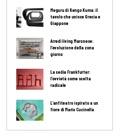
Meguru di Kengo Kuma: il
tavolo che unisce Grecia e
Giappone
Arredi living Maronese:
l’evoluzione della zona
giorno
La sedia Frankfurter:
l’ovvietà come scelta
radicale
L’anfiteatro ispirato a un
fiore di Mario Cucinella