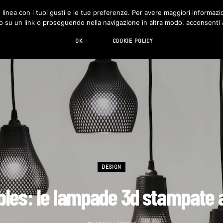
in linea con i tuoi gusti e le tue preferenze. Per avere maggiori informazio
DESIGN
LIVING
HI-TECH
CHI SIAMO
o su un link o proseguendo nella navigazione in altra modo, acconsenti al
OK
COOKIE POLICY
DESIGN
les: le lampade 3d stampate a