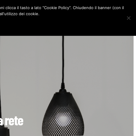
ni clicca il tasto a lato "Cookie Policy". Chiudendo il banner (con il
CONTATTI
l'utilizzo dei cookie.
F
I
P
L
a
n
i
i
c
s
n
n
e
t
t
k
b
a
e
e
o
g
r
d
o
r
e
I
k
a
s
n
m
t
 rete