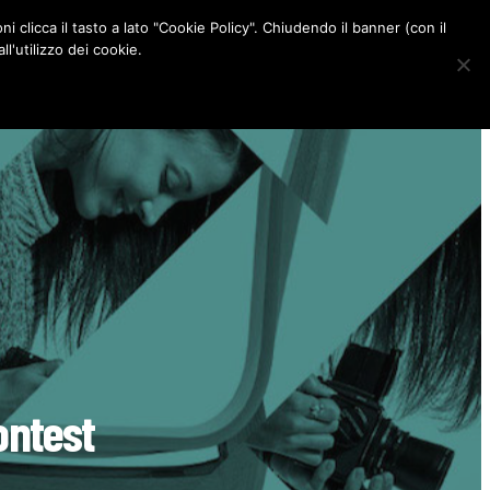
ni clicca il tasto a lato "Cookie Policy". Chiudendo il banner (con il
CONTATTI
l'utilizzo dei cookie.
F
I
P
L
a
n
i
i
c
s
n
n
e
t
t
k
b
a
e
e
o
g
r
d
o
r
e
I
k
a
s
n
m
t
ontest