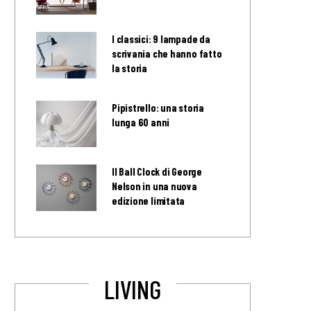
I classici: 9 lampade da
scrivania che hanno fatto
la storia
Pipistrello: una storia
lunga 60 anni
Il Ball Clock di George
Nelson in una nuova
edizione limitata
LIVING