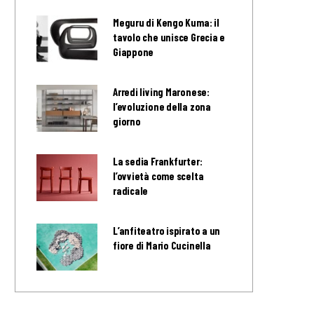
Meguru di Kengo Kuma: il
tavolo che unisce Grecia e
Giappone
Arredi living Maronese:
l’evoluzione della zona
giorno
La sedia Frankfurter:
l’ovvietà come scelta
radicale
L’anfiteatro ispirato a un
fiore di Mario Cucinella