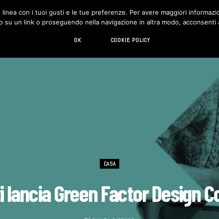
in linea con i tuoi gusti e le tue preferenze. Per avere maggiori informazio
DESIGN
LIVING
HI-TECH
CHI SIAMO
o su un link o proseguendo nella navigazione in altra modo, acconsenti al
OK
COOKIE POLICY
CASA
iti lancia Green Factor Design C