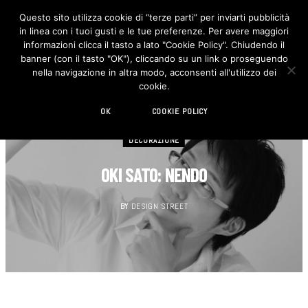
Questo sito utilizza cookie di “terze parti” per inviarti pubblicità
in linea con i tuoi gusti e le tue preferenze. Per avere maggiori
F
I
a
n
informazioni clicca il tasto a lato "Cookie Policy". Chiudendo il
c
s
banner (con il tasto "OK"), cliccando su un link o proseguendo
e
t
b
a
nella navigazione in altra modo, acconsenti all'utilizzo dei
o
g
cookie.
o
r
k
a
m
OK
COOKIE POLICY
DECORAZIONE
OKI SATO: NENDO
BY
DESIGN STREET