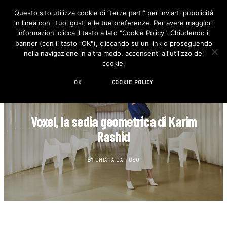
Questo sito utilizza cookie di “terze parti” per inviarti pubblicità
in linea con i tuoi gusti e le tue preferenze. Per avere maggiori
F
I
a
n
informazioni clicca il tasto a lato "Cookie Policy". Chiudendo il
c
s
banner (con il tasto "OK"), cliccando su un link o proseguendo
e
t
b
a
nella navigazione in altra modo, acconsenti all'utilizzo dei
o
g
cookie.
o
r
k
a
m
OK
COOKIE POLICY
DESIGN
Voxel, la sedia geometrica di Karim
Rashid
BY
CHIARA GATTUSO