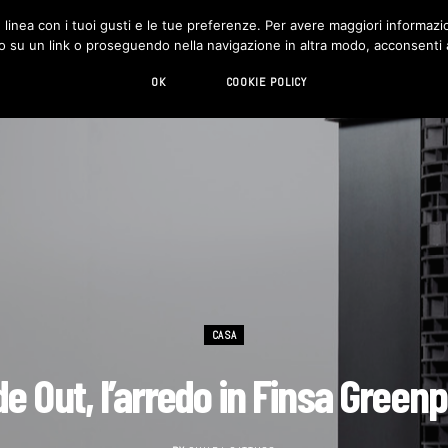
in linea con i tuoi gusti e le tue preferenze. Per avere maggiori informazio
DESIGN
LIVING
HI-TECH
CHI SIAMO
o su un link o proseguendo nella navigazione in altra modo, acconsenti al
OK
COOKIE POLICY
CASA
de Out, l’arredo in Finsa Green