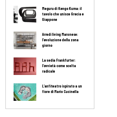
Meguru di Kengo Kuma: il
tavolo che unisce Grecia e
Giappone
Arredi living Maronese:
l’evoluzione della zona
giorno
La sedia Frankfurter:
l’ovvietà come scelta
radicale
L’anfiteatro ispirato a un
fiore di Mario Cucinella