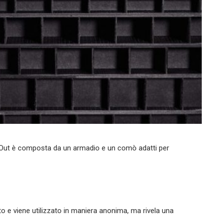
e Out è composta da un armadio e un comò adatti per
o e viene utilizzato in maniera anonima, ma rivela una