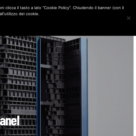
ni clicca il tasto a lato "Cookie Policy". Chiudendo il banner (con il
CONTATTI
l'utilizzo dei cookie.
F
I
P
L
a
n
i
i
c
s
n
n
e
t
t
k
b
a
e
e
o
g
r
d
o
r
e
I
k
a
s
n
m
t
panel