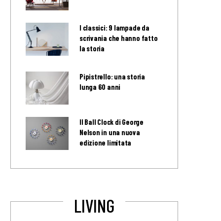
I classici: 9 lampade da
scrivania che hanno fatto
la storia
Pipistrello: una storia
lunga 60 anni
Il Ball Clock di George
Nelson in una nuova
edizione limitata
LIVING