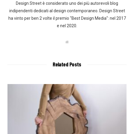
Design Street è considerato uno dei più autorevoli blog
indipendenti dedicati al design contemporaneo. Design Street
ha vinto per ben 2 volte il premio "Best Design Media": nel 2017
e nel 2020.
W
e
b
s
i
t
Related Posts
e