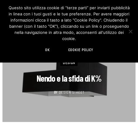
Questo sito utilizza cookie di “terze parti” per inviarti pubblicità
in linea con i tuoi gusti e le tue preferenze. Per avere maggiori
F
I
a
n
informazioni clicca il tasto a lato "Cookie Policy". Chiudendo il
c
s
banner (con il tasto "OK"), cliccando su un link o proseguendo
e
t
b
a
nella navigazione in altra modo, acconsenti all'utilizzo dei
o
g
cookie.
o
r
k
a
m
OK
COOKIE POLICY
DESIGN
Nendo e la sfida di K%
BY
DESIGN STREET