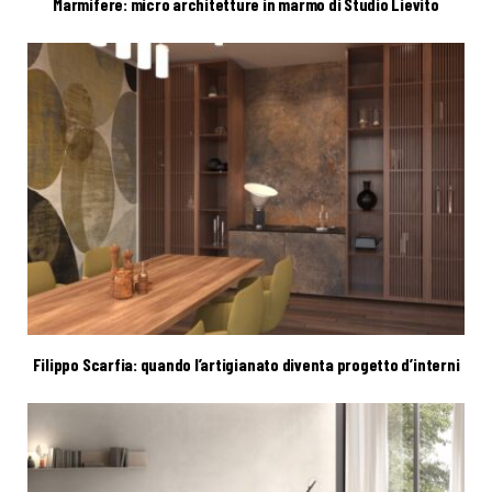
Marmifere: micro architetture in marmo di Studio Lievito
Filippo Scarfia: quando l’artigianato diventa progetto d’interni