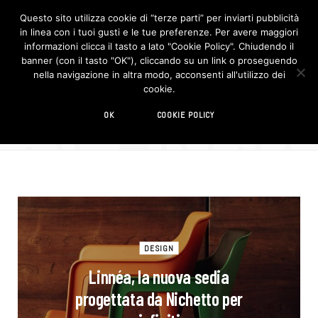
Questo sito utilizza cookie di “terze parti” per inviarti pubblicità
in linea con i tuoi gusti e le tue preferenze. Per avere maggiori
F
I
a
n
informazioni clicca il tasto a lato "Cookie Policy". Chiudendo il
c
s
banner (con il tasto "OK"), cliccando su un link o proseguendo
e
t
b
a
nella navigazione in altra modo, acconsenti all'utilizzo dei
o
g
SEARCH
cookie.
o
r
417 RESULTS
k
a
m
sedia
OK
COOKIE POLICY
DESIGN
Linnéa, la nuova sedia
progettata da Nichetto per