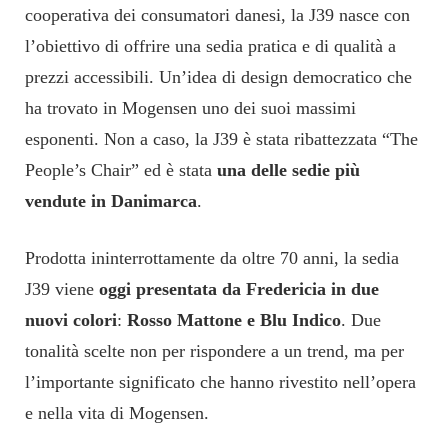
cooperativa dei consumatori danesi,
la J39 nasce con
l’obiettivo di
offrire
una sedia pratica e di qualità a
prezzi accessibili. Un’idea di design democratico che
ha trovato in Mogensen uno dei suoi massimi
esponenti. Non a caso, la J39 è stata ribattezzata
“
The
People’s Chair”
ed è
stata
una delle sedie più
vendute in Danimarca
.
Prodott
a
ininterrottamente da oltre 70 anni
,
la sedia
J39
viene
oggi
presentata
da Fredericia in due
nuovi colori
:
Rosso Mattone e Blu Indico
. Due
tonalità
scelte non per rispondere a un trend, ma per
l’importante significato che hanno rivestito nell’opera
e nella vita di Mogensen.