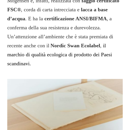
Mogensen
è, infatti, r
ealizzata con
faggio certificato
FSC®
, corda di carta intrecciata e
lacca a base
d’acqua
.
E
ha la
certificazione
ANSI/BIFMA
,
a
conferma della sua resistenza e durevolezza
.
Un’attenzione all’ambiente
che è stata
premiata di
recente
anche
con il
Nordic Swan Ecolabel
,
il
marchio di qualità ecologica di prodotto dei
P
aesi
scandinavi.