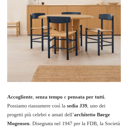
A
ccogliente
,
senza tempo
e
pensata per tutti
.
Possiamo riassumere così la
sedia
J39
,
uno dei
progetti più celebri
e amati dell’
architetto
Børge
Mogensen
.
Disegnata nel 1947
per la FDB, la Società