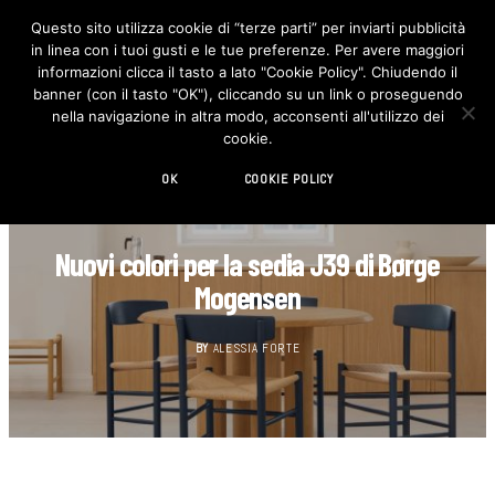
Questo sito utilizza cookie di “terze parti” per inviarti pubblicità
in linea con i tuoi gusti e le tue preferenze. Per avere maggiori
F
I
a
n
informazioni clicca il tasto a lato "Cookie Policy". Chiudendo il
c
s
banner (con il tasto "OK"), cliccando su un link o proseguendo
e
t
b
a
nella navigazione in altra modo, acconsenti all'utilizzo dei
o
g
cookie.
o
r
k
a
m
OK
COOKIE POLICY
DESIGN
Nuovi colori per la sedia J39 di Børge
Mogensen
BY
ALESSIA FORTE