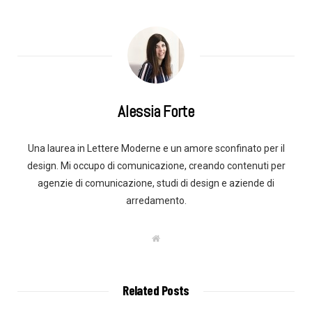
Alessia Forte
Una laurea in Lettere Moderne e un amore sconfinato per il
design. Mi occupo di comunicazione, creando contenuti per
agenzie di comunicazione, studi di design e aziende di
arredamento.
W
e
b
s
i
t
Related Posts
e