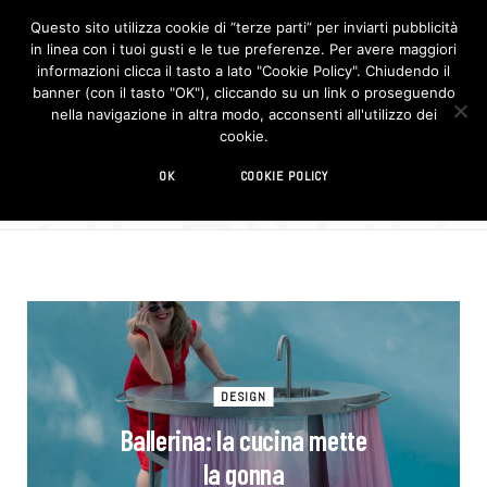
Questo sito utilizza cookie di “terze parti” per inviarti pubblicità
in linea con i tuoi gusti e le tue preferenze. Per avere maggiori
F
I
a
n
informazioni clicca il tasto a lato "Cookie Policy". Chiudendo il
c
s
banner (con il tasto "OK"), cliccando su un link o proseguendo
e
t
b
a
nella navigazione in altra modo, acconsenti all'utilizzo dei
o
g
SEARCH
cookie.
o
r
278 RESULTS
k
a
m
CUCINA
OK
COOKIE POLICY
DESIGN
Ballerina: la cucina mette
la gonna