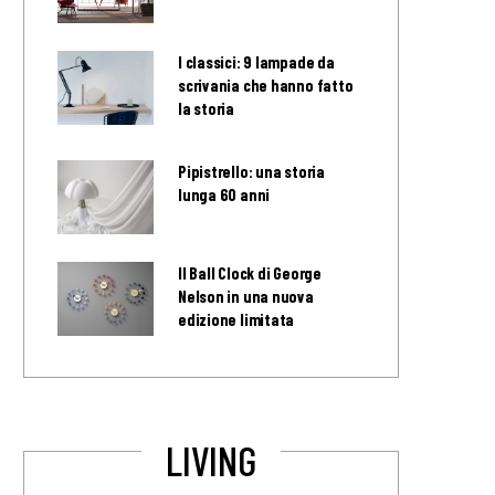
I classici: 9 lampade da
scrivania che hanno fatto
la storia
Pipistrello: una storia
lunga 60 anni
Il Ball Clock di George
Nelson in una nuova
edizione limitata
LIVING