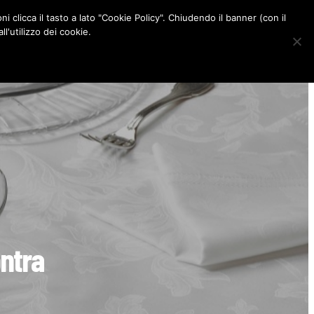
ni clicca il tasto a lato "Cookie Policy". Chiudendo il banner (con il
CONTATTI
l'utilizzo dei cookie.
F
I
P
L
a
n
i
i
c
s
n
n
e
t
t
k
b
a
e
e
o
g
r
d
o
r
e
I
k
a
s
n
m
t
ontra