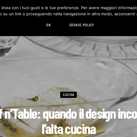
in linea con i tuoi gusti e le tue preferenze. Per avere maggiori informazio
DESIGN
LIVING
HI-TECH
CHI SIAMO
o su un link o proseguendo nella navigazione in altra modo, acconsenti al
OK
COOKIE POLICY
CUCINA
 n’Table: quando il design inc
l’alta cucina