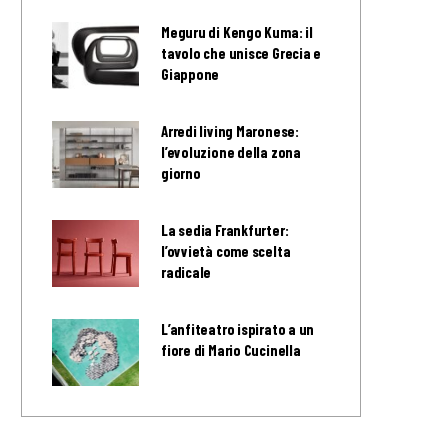
Meguru di Kengo Kuma: il
tavolo che unisce Grecia e
Giappone
Arredi living Maronese:
l’evoluzione della zona
giorno
La sedia Frankfurter:
l’ovvietà come scelta
radicale
L’anfiteatro ispirato a un
fiore di Mario Cucinella