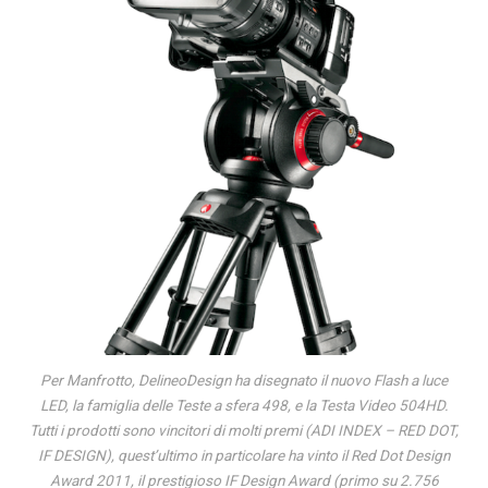
Per Manfrotto, DelineoDesign ha disegnato il nuovo Flash a luce
LED, la famiglia delle Teste a sfera 498, e la Testa Video 504HD.
Tutti i prodotti sono vincitori di molti premi (ADI INDEX – RED DOT,
IF DESIGN), quest’ultimo in particolare ha vinto il Red Dot Design
Award 2011, il prestigioso IF Design Award (primo su 2.756