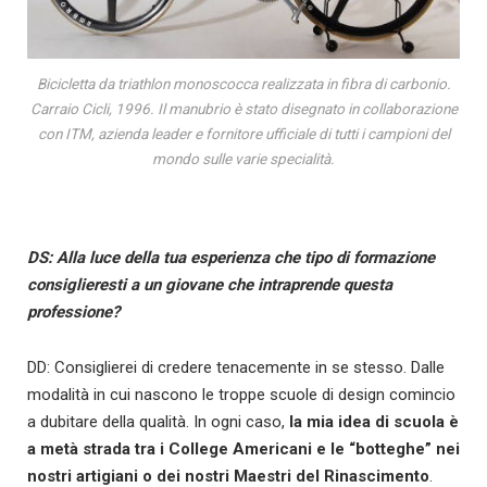
Bicicletta da triathlon monoscocca realizzata in fibra di carbonio.
Carraio Cicli, 1996. Il manubrio è stato disegnato in collaborazione
con ITM, azienda leader e fornitore ufficiale di tutti i campioni del
mondo sulle varie specialità.
DS: Alla luce della tua esperienza che tipo di formazione
consiglieresti a un giovane che intraprende questa
professione?
DD: Consiglierei di credere tenacemente in se stesso. Dalle
modalità in cui nascono le troppe scuole di design comincio
a dubitare della qualità. In ogni caso,
la mia idea di scuola è
a metà strada tra i College Americani e le “botteghe” nei
nostri artigiani o dei nostri Maestri del Rinascimento
.