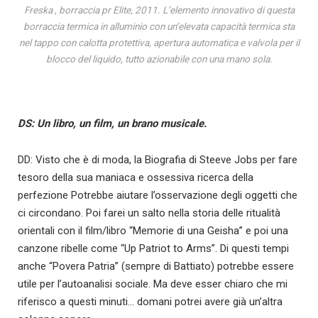
Freska , borraccia pr Elite, 2011. L’elemento innovativo di questa
borraccia termica in alluminio con un’elevata capacità termica sta
nel tappo con calotta protettiva, apertura automatica e valvola per il
blocco del liquido, tutto azionabile con una mano sola.
DS: Un libro, un film, un brano musicale.
DD: Visto che è di moda, la Biografia di Steeve Jobs per fare
tesoro della sua maniaca e ossessiva ricerca della
perfezione Potrebbe aiutare l’osservazione degli oggetti che
ci circondano. Poi farei un salto nella storia delle ritualità
orientali con il film/libro “Memorie di una Geisha” e poi una
canzone ribelle come “Up Patriot to Arms”. Di questi tempi
anche “Povera Patria” (sempre di Battiato) potrebbe essere
utile per l’autoanalisi sociale. Ma deve esser chiaro che mi
riferisco a questi minuti… domani potrei avere già un’altra