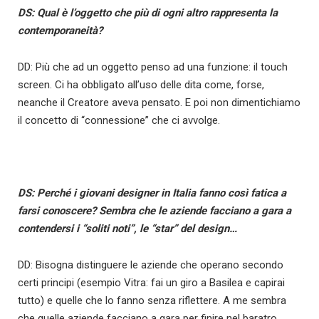
DS: Qual è l’oggetto che più di ogni altro rappresenta la
contemporaneità?
DD: Più che ad un oggetto penso ad una funzione: il touch
screen. Ci ha obbligato all’uso delle dita come, forse,
neanche il Creatore aveva pensato. E poi non dimentichiamo
il concetto di “connessione” che ci avvolge.
DS: Perché i giovani designer in Italia fanno così fatica a
farsi conoscere? Sembra che le aziende facciano a gara a
contendersi i “soliti noti”, le “star” del design…
DD: Bisogna distinguere le aziende che operano secondo
certi principi (esempio Vitra: fai un giro a Basilea e capirai
tutto) e quelle che lo fanno senza riflettere. A me sembra
che quelle aziende facciano a gara per finire nel baratro.