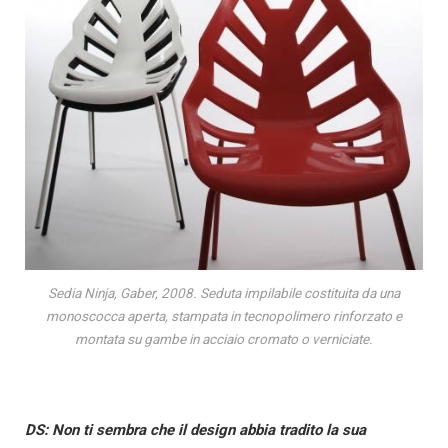
Sedia Ninja, Gaber, 2008. Seduta impilabile costituita da una
monoscocca aperta, stampata in tecnopolimero rinforzato e
montata su gambe in acciaio cromato o verniciate.
DS: Non ti sembra che il design abbia tradito la sua