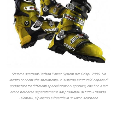
Sistema scarponi Carbon Power System per Crispi, 2005. Un
inedito concept che sperimenta un ‘sistema strutturale’ capace di
soddisfare tre differenti specializzazioni sportive, che fino a ieri
erano percorse separatamente dai produttori di tutto il mondo.
Telemark, alpinismo e freeride in un unico scarpone.