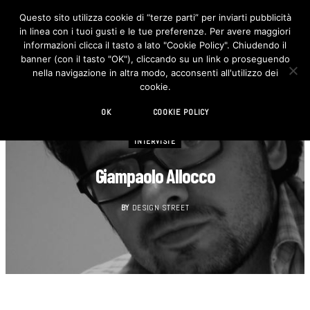
Questo sito utilizza cookie di “terze parti” per inviarti pubblicità
in linea con i tuoi gusti e le tue preferenze. Per avere maggiori
F
I
a
n
informazioni clicca il tasto a lato "Cookie Policy". Chiudendo il
c
s
banner (con il tasto "OK"), cliccando su un link o proseguendo
e
t
b
a
nella navigazione in altra modo, acconsenti all'utilizzo dei
o
g
cookie.
o
r
k
a
m
OK
COOKIE POLICY
INTERVISTE
Giampaolo Allocco
BY
DESIGN STREET