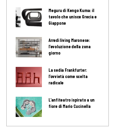
Meguru di Kengo Kuma: il
tavolo che unisce Grecia e
Giappone
Arredi living Maronese:
l’evoluzione della zona
giorno
La sedia Frankfurter:
l’ovvietà come scelta
radicale
L’anfiteatro ispirato a un
fiore di Mario Cucinella