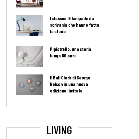
I classici: 9 lampade da
scrivania che hanno fatto
la storia
Pipistrello: una storia
lunga 60 anni
Il Ball Clock di George
Nelson in una nuova
edizione limitata
LIVING