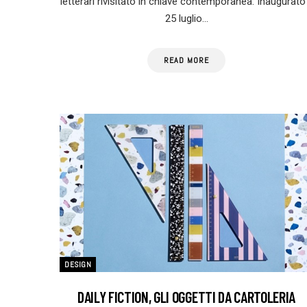
letterari rivisitato in chiave contemporanea. Inaugurato 
25 luglio…
READ MORE
DESIGN
DAILY FICTION, GLI OGGETTI DA CARTOLERIA