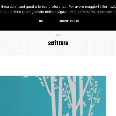
in linea con i tuoi gusti e le tue preferenze. Per avere maggiori informazio
DESIGN
LIVING
HI-TECH
CHI SIAMO
o su un link o proseguendo nella navigazione in altra modo, acconsenti al
OK
COOKIE POLICY
BROWSIN
TAG
scrittura