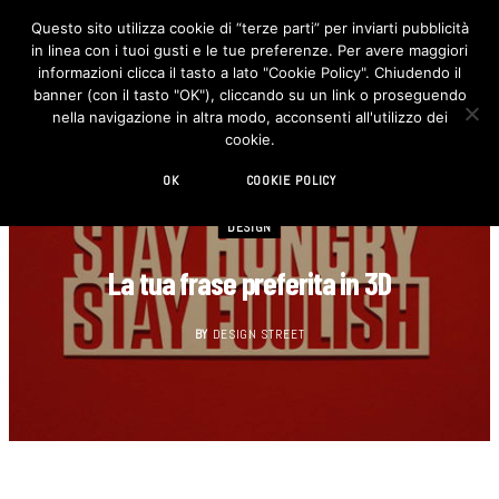
Questo sito utilizza cookie di “terze parti” per inviarti pubblicità
in linea con i tuoi gusti e le tue preferenze. Per avere maggiori
F
I
a
n
informazioni clicca il tasto a lato "Cookie Policy". Chiudendo il
c
s
banner (con il tasto "OK"), cliccando su un link o proseguendo
e
t
b
a
nella navigazione in altra modo, acconsenti all'utilizzo dei
o
g
cookie.
o
r
k
a
m
OK
COOKIE POLICY
DESIGN
La tua frase preferita in 3D
BY
DESIGN STREET