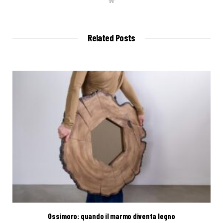
W
e
b
s
i
t
Related Posts
e
Ossimoro: quando il marmo diventa legno