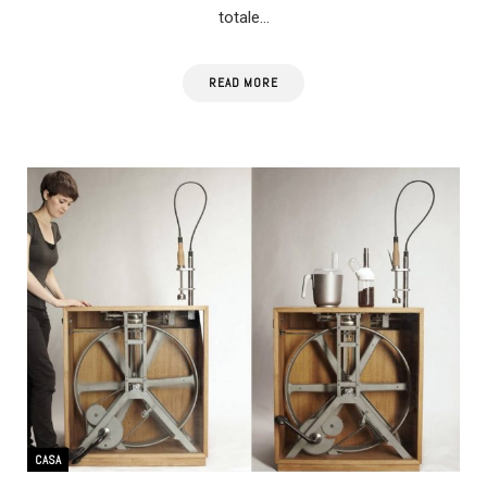
totale…
READ MORE
CASA