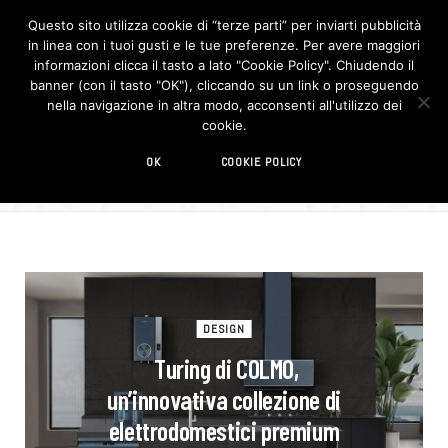
Questo sito utilizza cookie di “terze parti” per inviarti pubblicità
in linea con i tuoi gusti e le tue preferenze. Per avere maggiori
F
I
a
n
informazioni clicca il tasto a lato "Cookie Policy". Chiudendo il
c
s
banner (con il tasto "OK"), cliccando su un link o proseguendo
e
t
b
a
nella navigazione in altra modo, acconsenti all'utilizzo dei
o
g
BROWSIN
cookie.
o
r
TAG
k
a
m
elettrodomestici
OK
COOKIE POLICY
DESIGN
Turing di COLMO,
un’innovativa collezione di
elettrodomestici premium