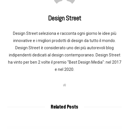
Design Street
Design Street seleziona e racconta ogni giorno le idee più
innovative e i migliori prodotti di design da tutto il mondo.
Design Street è considerato uno dei più autorevoli blog
indipendenti dedicati al design contemporaneo. Design Street
ha vinto per ben 2 volte il premio "Best Design Media": nel 2017
e nel 2020.
W
e
b
s
i
t
Related Posts
e