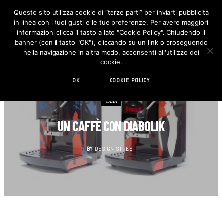
Questo sito utilizza cookie di “terze parti” per inviarti pubblicità
in linea con i tuoi gusti e le tue preferenze. Per avere maggiori
F
I
a
n
informazioni clicca il tasto a lato "Cookie Policy". Chiudendo il
c
s
banner (con il tasto "OK"), cliccando su un link o proseguendo
e
t
b
a
nella navigazione in altra modo, acconsenti all'utilizzo dei
o
g
cookie.
o
r
k
a
m
OK
COOKIE POLICY
CASA
UN CAFFÈ CON DIABOLIK
BY
DESIGN STREET