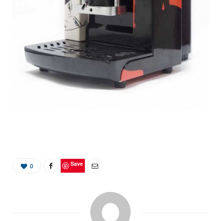
Save
0