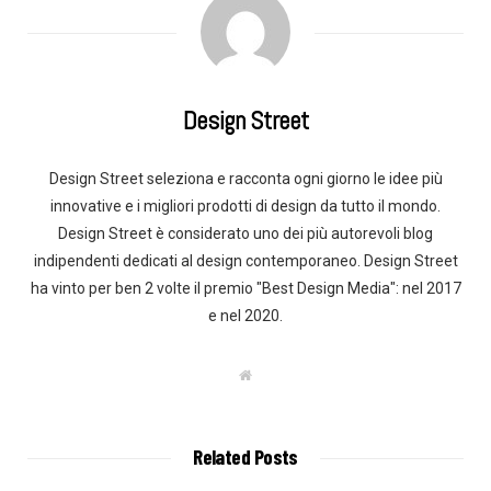
Design Street
Design Street seleziona e racconta ogni giorno le idee più
innovative e i migliori prodotti di design da tutto il mondo.
Design Street è considerato uno dei più autorevoli blog
indipendenti dedicati al design contemporaneo. Design Street
ha vinto per ben 2 volte il premio "Best Design Media": nel 2017
e nel 2020.
W
e
b
s
i
t
Related Posts
e