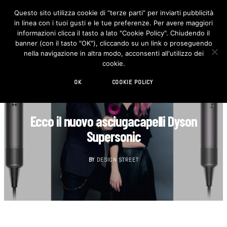
Questo sito utilizza cookie di “terze parti” per inviarti pubblicità
in linea con i tuoi gusti e le tue preferenze. Per avere maggiori
F
I
a
n
informazioni clicca il tasto a lato "Cookie Policy". Chiudendo il
c
s
banner (con il tasto "OK"), cliccando su un link o proseguendo
e
t
b
a
nella navigazione in altra modo, acconsenti all'utilizzo dei
o
g
cookie.
o
r
k
a
m
OK
COOKIE POLICY
CASA
Ecco il nuovo asciugacapelli Dyson
Supersonic
BY
DESIGN STREET