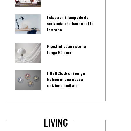
I classici: 9 lampade da
scrivania che hanno fatto
la storia
Pipistrello: una storia
lunga 60 anni
Il Ball Clock di George
Nelson in una nuova
edizione limitata
LIVING