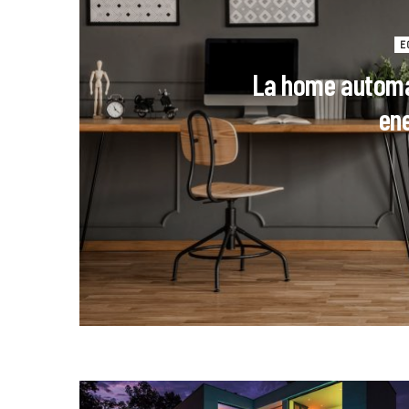
E
La home automat
en