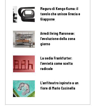
Meguru di Kengo Kuma: il
tavolo che unisce Grecia e
Giappone
Arredi living Maronese:
l’evoluzione della zona
giorno
La sedia Frankfurter:
l’ovvietà come scelta
radicale
L’anfiteatro ispirato a un
fiore di Mario Cucinella