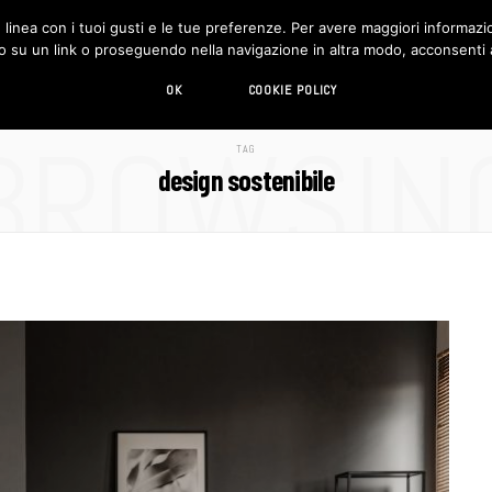
in linea con i tuoi gusti e le tue preferenze. Per avere maggiori informazio
DESIGN
LIVING
HI-TECH
CHI SIAMO
o su un link o proseguendo nella navigazione in altra modo, acconsenti al
OK
COOKIE POLICY
BROWSIN
TAG
design sostenibile