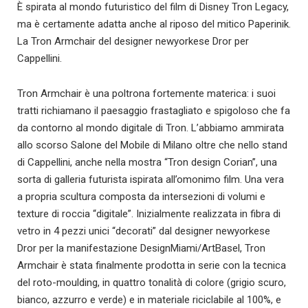
È spirata al mondo futuristico del film di Disney Tron Legacy,
ma è certamente adatta anche al riposo del mitico Paperinik.
La Tron Armchair del designer newyorkese Dror per
Cappellini.
Tron Armchair è una poltrona fortemente materica: i suoi
tratti richiamano il paesaggio frastagliato e spigoloso che fa
da contorno al mondo digitale di Tron. L’abbiamo ammirata
allo scorso Salone del Mobile di Milano oltre che nello stand
di Cappellini, anche nella mostra “Tron design Corian”, una
sorta di galleria futurista ispirata all’omonimo film. Una vera
a propria scultura composta da intersezioni di volumi e
texture di roccia “digitale”. Inizialmente realizzata in fibra di
vetro in 4 pezzi unici “decorati” dal designer newyorkese
Dror per la manifestazione DesignMiami/ArtBasel, Tron
Armchair è stata finalmente prodotta in serie con la tecnica
del roto-moulding, in quattro tonalità di colore (grigio scuro,
bianco, azzurro e verde) e in materiale riciclabile al 100%, e