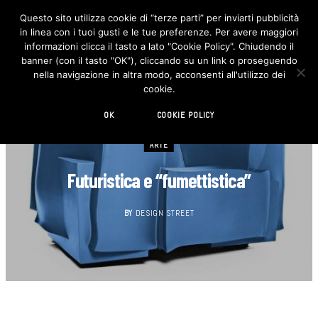
Questo sito utilizza cookie di “terze parti” per inviarti pubblicità
in linea con i tuoi gusti e le tue preferenze. Per avere maggiori
F
I
a
n
informazioni clicca il tasto a lato "Cookie Policy". Chiudendo il
c
s
banner (con il tasto "OK"), cliccando su un link o proseguendo
e
t
b
a
nella navigazione in altra modo, acconsenti all'utilizzo dei
o
g
cookie.
o
r
k
a
m
OK
COOKIE POLICY
ARTE
Futuristica e “fumettistica”
BY
DESIGN STREET