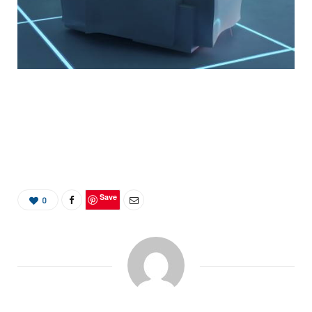
Save
0