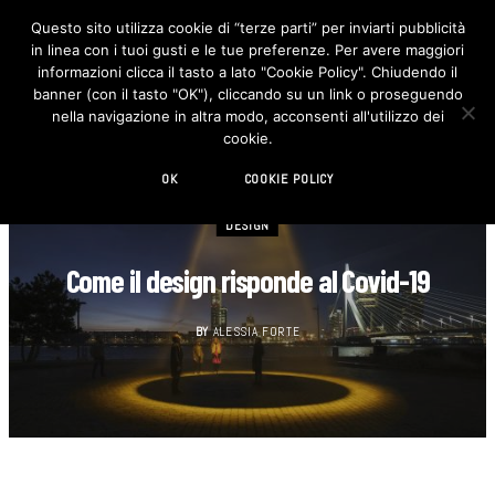
Questo sito utilizza cookie di “terze parti” per inviarti pubblicità
in linea con i tuoi gusti e le tue preferenze. Per avere maggiori
F
I
a
n
informazioni clicca il tasto a lato "Cookie Policy". Chiudendo il
c
s
banner (con il tasto "OK"), cliccando su un link o proseguendo
e
t
b
a
nella navigazione in altra modo, acconsenti all'utilizzo dei
o
g
cookie.
o
r
k
a
m
OK
COOKIE POLICY
DESIGN
Come il design risponde al Covid-19
BY
ALESSIA FORTE