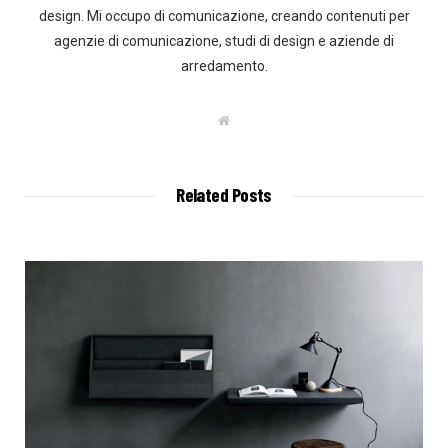
design. Mi occupo di comunicazione, creando contenuti per
agenzie di comunicazione, studi di design e aziende di
arredamento.
W
e
b
s
i
t
Related Posts
e