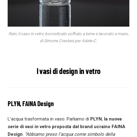
Rain, il vaso in vetro borosilicato soffiato a lume e lavorato a mano,
di Simone Crestani per Adele-C.
I vasi di design in vetro
PLYN, FAINA Design
L’acqua trasformata in vaso. Parliamo di
PLYN
,
la nuova
serie di vasi in vetro proposta dal brand ucraino
FAINA
Design
.
“Abbiamo preso l’acqua come simbolo della