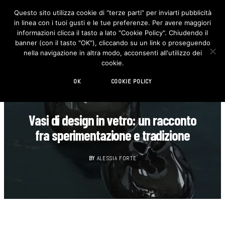
Questo sito utilizza cookie di “terze parti” per inviarti pubblicità
in linea con i tuoi gusti e le tue preferenze. Per avere maggiori
F
I
a
n
informazioni clicca il tasto a lato "Cookie Policy". Chiudendo il
c
s
banner (con il tasto "OK"), cliccando su un link o proseguendo
e
t
b
a
nella navigazione in altra modo, acconsenti all'utilizzo dei
o
g
cookie.
o
r
k
a
m
OK
COOKIE POLICY
BEST OF...
Vasi di design in vetro: un racconto
fra sperimentazione e tradizione
BY
ALESSIA FORTE