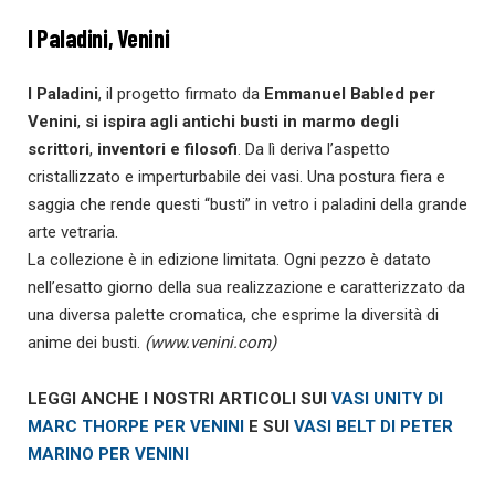
I Paladini, Venini
I Paladini
, il progetto firmato da
Emmanuel Babled per
Venini
,
si ispira agli antichi busti in marmo
degli
scrittori
,
inventori e filosofi
. Da lì deriva l’aspetto
cristallizzato e imperturbabile dei vasi. Una postura fiera e
saggia che rende questi “busti” in vetro i paladini della grande
arte vetraria.
La collezione è in edizione limitata. Ogni pezzo è datato
nell’esatto giorno della sua realizzazione e caratterizzato da
una diversa palette cromatica, che esprime la diversità di
anime dei busti.
(www.venini.com)
LEGGI ANCHE I NOSTRI ARTICOLI SU
I
VASI UNITY DI
MARC THORPE PER VENINI
E SU
I
VASI BELT DI PETER
MARINO PER VENINI