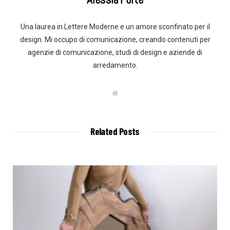
Una laurea in Lettere Moderne e un amore sconfinato per il
design. Mi occupo di comunicazione, creando contenuti per
agenzie di comunicazione, studi di design e aziende di
arredamento.
W
e
b
s
i
t
Related Posts
e