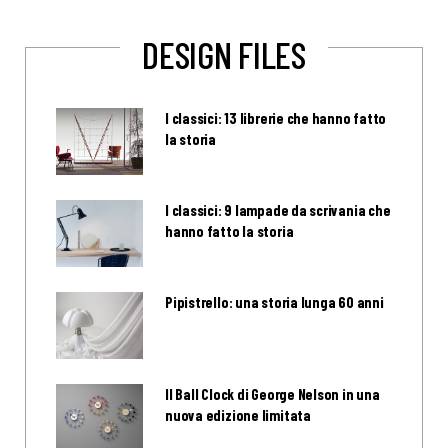
DESIGN FILES
I classici: 13 librerie che hanno fatto
la storia
I classici: 9 lampade da scrivania che
hanno fatto la storia
Pipistrello: una storia lunga 60 anni
Il Ball Clock di George Nelson in una
nuova edizione limitata