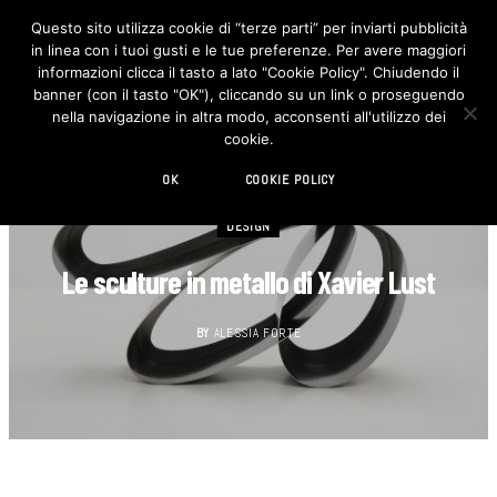
Questo sito utilizza cookie di “terze parti” per inviarti pubblicità
in linea con i tuoi gusti e le tue preferenze. Per avere maggiori
F
I
a
n
informazioni clicca il tasto a lato "Cookie Policy". Chiudendo il
c
s
banner (con il tasto "OK"), cliccando su un link o proseguendo
e
t
b
a
nella navigazione in altra modo, acconsenti all'utilizzo dei
o
g
cookie.
o
r
k
a
m
OK
COOKIE POLICY
DESIGN
Le sculture in metallo di Xavier Lust
BY
ALESSIA FORTE