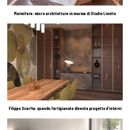
Marmifere: micro architetture in marmo di Studio Lievito
Filippo Scarfia: quando l’artigianato diventa progetto d’interni