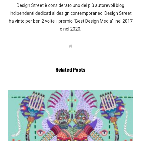
Design Street è considerato uno dei più autorevoli blog
indipendenti dedicati al design contemporaneo. Design Street
ha vinto per ben 2 volte il premio "Best Design Media": nel 2017
e nel 2020.
W
e
b
s
i
t
Related Posts
e