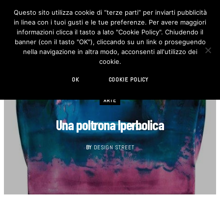
Questo sito utilizza cookie di “terze parti” per inviarti pubblicità
in linea con i tuoi gusti e le tue preferenze. Per avere maggiori
F
I
a
n
informazioni clicca il tasto a lato "Cookie Policy". Chiudendo il
c
s
banner (con il tasto "OK"), cliccando su un link o proseguendo
e
t
b
a
nella navigazione in altra modo, acconsenti all'utilizzo dei
o
g
cookie.
o
r
k
a
m
OK
COOKIE POLICY
ARTE
Una poltrona Iperbolica
BY
DESIGN STREET