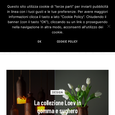
Questo sito utilizza cookie di “terze parti” per inviarti pubblicità
in linea con i tuoi gusti e le tue preferenze. Per avere maggiori
F
I
a
n
informazioni clicca il tasto a lato "Cookie Policy". Chiudendo il
c
s
banner (con il tasto "OK"), cliccando su un link o proseguendo
e
t
b
a
nella navigazione in altra modo, acconsenti all'utilizzo dei
o
g
BROWSIN
cookie.
o
r
TAG
k
a
m
silicone
OK
COOKIE POLICY
DESIGN
La collezione Loev in
gomma e sughero