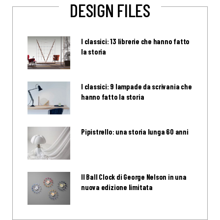
DESIGN FILES
I classici: 13 librerie che hanno fatto
la storia
I classici: 9 lampade da scrivania che
hanno fatto la storia
Pipistrello: una storia lunga 60 anni
Il Ball Clock di George Nelson in una
nuova edizione limitata