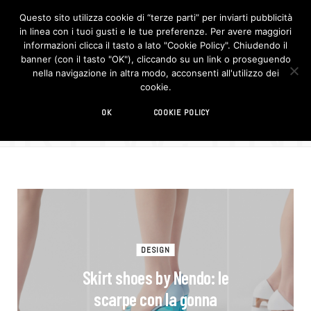
Questo sito utilizza cookie di “terze parti” per inviarti pubblicità
in linea con i tuoi gusti e le tue preferenze. Per avere maggiori
F
I
a
n
informazioni clicca il tasto a lato "Cookie Policy". Chiudendo il
c
s
banner (con il tasto "OK"), cliccando su un link o proseguendo
e
t
b
a
nella navigazione in altra modo, acconsenti all'utilizzo dei
o
g
BROWSIN
cookie.
o
r
TAG
k
a
m
scarpe
OK
COOKIE POLICY
DESIGN
Skirt shoes by Nendo: le
scarpe con la gonna