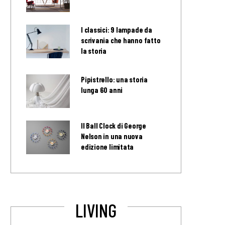
I classici: 9 lampade da
scrivania che hanno fatto
la storia
Pipistrello: una storia
lunga 60 anni
Il Ball Clock di George
Nelson in una nuova
edizione limitata
LIVING