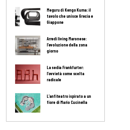
Meguru di Kengo Kuma: il
tavolo che unisce Grecia e
Giappone
Arredi living Maronese:
l’evoluzione della zona
giorno
La sedia Frankfurter:
l’ovvietà come scelta
radicale
L’anfiteatro ispirato a un
fiore di Mario Cucinella