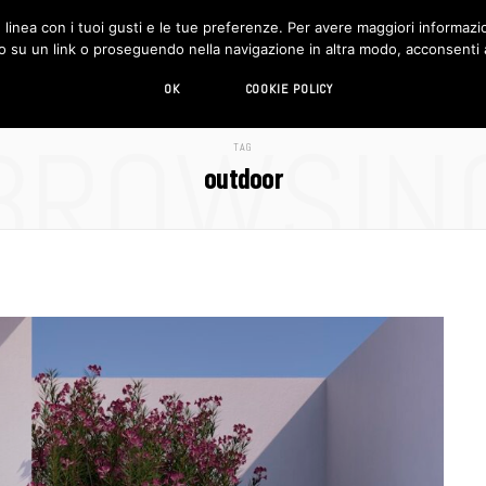
in linea con i tuoi gusti e le tue preferenze. Per avere maggiori informazio
DESIGN
LIVING
HI-TECH
CHI SIAMO
o su un link o proseguendo nella navigazione in altra modo, acconsenti al
OK
COOKIE POLICY
BROWSIN
TAG
outdoor