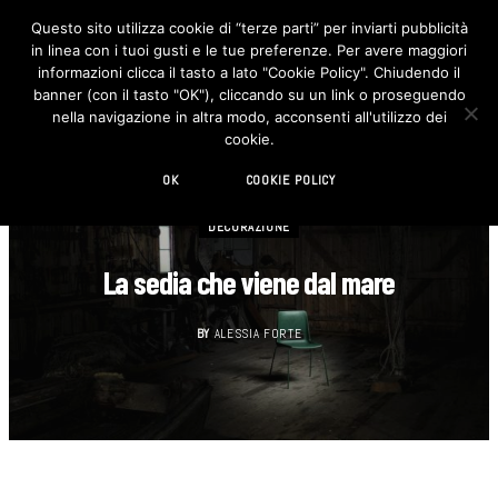
Questo sito utilizza cookie di “terze parti” per inviarti pubblicità
in linea con i tuoi gusti e le tue preferenze. Per avere maggiori
F
I
a
n
informazioni clicca il tasto a lato "Cookie Policy". Chiudendo il
c
s
banner (con il tasto "OK"), cliccando su un link o proseguendo
e
t
b
a
nella navigazione in altra modo, acconsenti all'utilizzo dei
o
g
cookie.
o
r
k
a
m
OK
COOKIE POLICY
DECORAZIONE
La sedia che viene dal mare
BY
ALESSIA FORTE