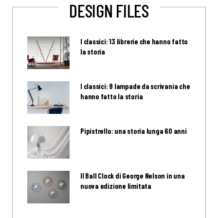
DESIGN FILES
I classici: 13 librerie che hanno fatto
la storia
I classici: 9 lampade da scrivania che
hanno fatto la storia
Pipistrello: una storia lunga 60 anni
Il Ball Clock di George Nelson in una
nuova edizione limitata