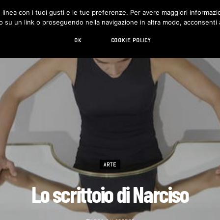
in linea con i tuoi gusti e le tue preferenze. Per avere maggiori informazio
DESIGN
LIVING
HI-TECH
CHI SIAMO
o su un link o proseguendo nella navigazione in altra modo, acconsenti al
OK
COOKIE POLICY
ARTE
Lo scrittoio di Narciso