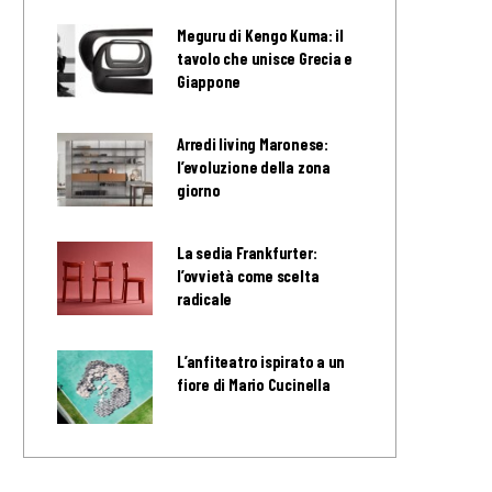
Meguru di Kengo Kuma: il
tavolo che unisce Grecia e
Giappone
Arredi living Maronese:
l’evoluzione della zona
giorno
La sedia Frankfurter:
l’ovvietà come scelta
radicale
L’anfiteatro ispirato a un
fiore di Mario Cucinella