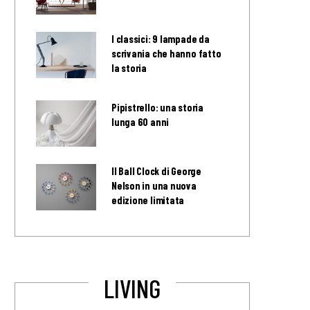
I classici: 9 lampade da
scrivania che hanno fatto
la storia
Pipistrello: una storia
lunga 60 anni
Il Ball Clock di George
Nelson in una nuova
edizione limitata
LIVING