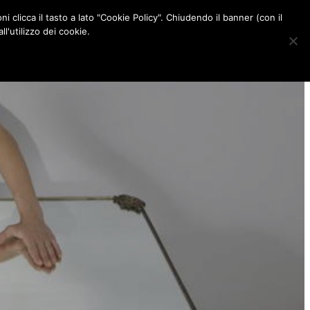
ni clicca il tasto a lato "Cookie Policy". Chiudendo il banner (con il
CONTATTI
l'utilizzo dei cookie.
F
I
P
L
a
n
i
i
c
s
n
n
e
t
t
k
b
a
e
e
o
g
r
d
o
r
e
I
k
a
s
n
m
t