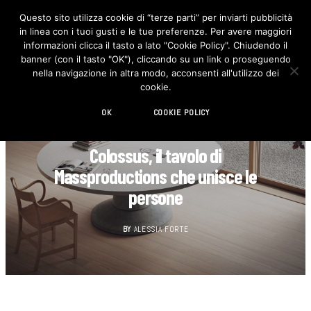
Questo sito utilizza cookie di “terze parti” per inviarti pubblicità
in linea con i tuoi gusti e le tue preferenze. Per avere maggiori
F
I
a
n
informazioni clicca il tasto a lato "Cookie Policy". Chiudendo il
c
s
banner (con il tasto "OK"), cliccando su un link o proseguendo
e
t
b
a
nella navigazione in altra modo, acconsenti all'utilizzo dei
o
g
cookie.
o
r
k
a
m
OK
COOKIE POLICY
DESIGN
Colossus, il tavolo di
Massproductions che unisce le
persone
BY
ALESSIA FORTE