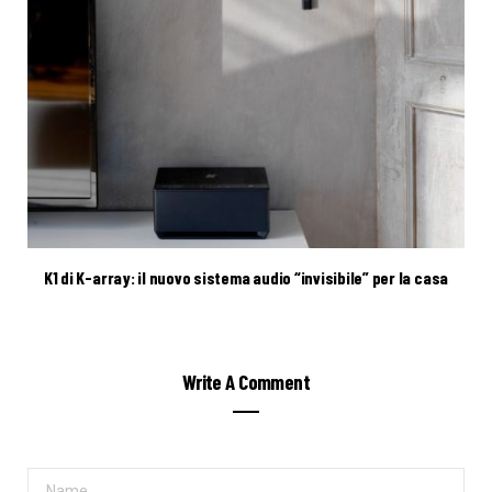
K1 di K-array: il nuovo sistema audio “invisibile” per la casa
Write A Comment