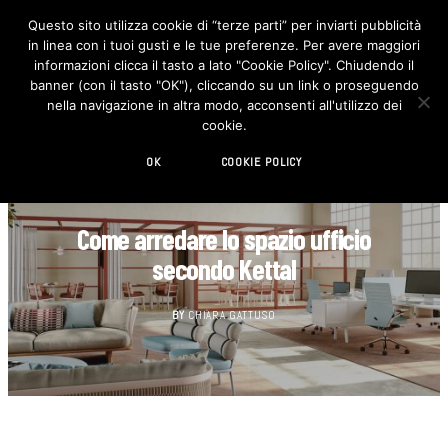
Questo sito utilizza cookie di “terze parti” per inviarti pubblicità
in linea con i tuoi gusti e le tue preferenze. Per avere maggiori
F
I
a
n
informazioni clicca il tasto a lato "Cookie Policy". Chiudendo il
c
s
banner (con il tasto "OK"), cliccando su un link o proseguendo
e
t
b
a
nella navigazione in altra modo, acconsenti all'utilizzo dei
o
g
cookie.
o
r
k
a
m
OK
COOKIE POLICY
CASA
Come arredare lo spazio ufficio
secondo Kettal
BY
CHIARA GATTUSO