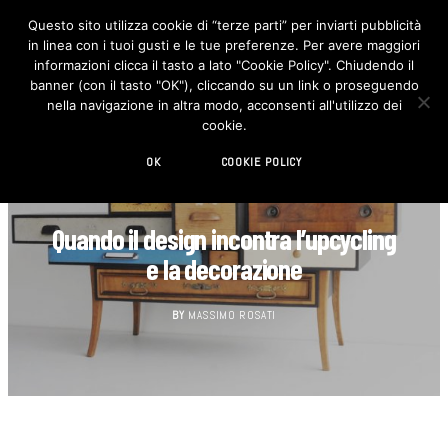
Questo sito utilizza cookie di “terze parti” per inviarti pubblicità
in linea con i tuoi gusti e le tue preferenze. Per avere maggiori
F
I
a
n
informazioni clicca il tasto a lato "Cookie Policy". Chiudendo il
c
s
banner (con il tasto "OK"), cliccando su un link o proseguendo
e
t
b
a
nella navigazione in altra modo, acconsenti all'utilizzo dei
o
g
cookie.
o
r
k
a
m
OK
COOKIE POLICY
BEST OF...
Quando il design incontra l’upcycling
e la decorazione
BY
MASSIMO ROSATI