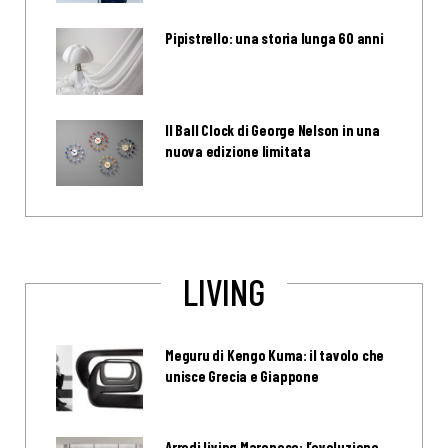
Pipistrello: una storia lunga 60 anni
Il Ball Clock di George Nelson in una
nuova edizione limitata
LIVING
Meguru di Kengo Kuma: il tavolo che
unisce Grecia e Giappone
Arredi living Maronese: l’evoluzione