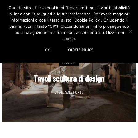
Questo sito utilizza cookie di “terze parti” per inviarti pubblicità
in linea con i tuoi gusti e le tue preferenze. Per avere maggiori
F
I
a
n
informazioni clicca il tasto a lato "Cookie Policy". Chiudendo il
c
s
banner (con il tasto "OK"), cliccando su un link o proseguendo
e
t
b
a
nella navigazione in altra modo, acconsenti all'utilizzo dei
o
g
cookie.
o
r
k
a
m
OK
COOKIE POLICY
BEST OF...
Tavoli scultura di design
BY
ALESSIA FORTE