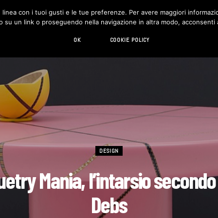
in linea con i tuoi gusti e le tue preferenze. Per avere maggiori informazio
DESIGN
LIVING
HI-TECH
CHI SIAMO
o su un link o proseguendo nella navigazione in altra modo, acconsenti al
OK
COOKIE POLICY
DESIGN
etry Mania, l’intarsio second
Debs