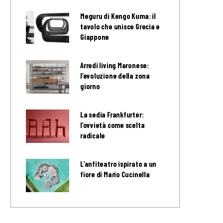
Meguru di Kengo Kuma: il
tavolo che unisce Grecia e
Giappone
Arredi living Maronese:
l’evoluzione della zona
giorno
La sedia Frankfurter:
l’ovvietà come scelta
radicale
L’anfiteatro ispirato a un
fiore di Mario Cucinella