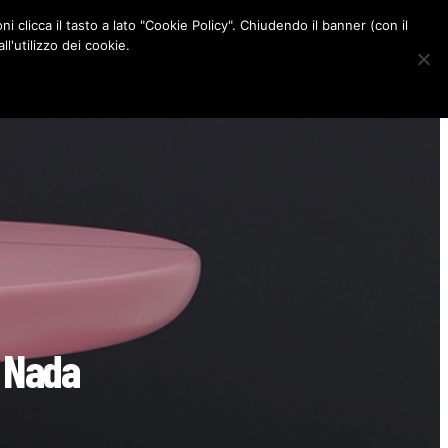
ni clicca il tasto a lato "Cookie Policy". Chiudendo il banner (con il
CONTATTI
l'utilizzo dei cookie.
F
I
P
L
a
n
i
i
c
s
n
n
e
t
t
k
b
a
e
e
o
g
r
d
o
r
e
I
k
a
s
n
m
t
o Nada