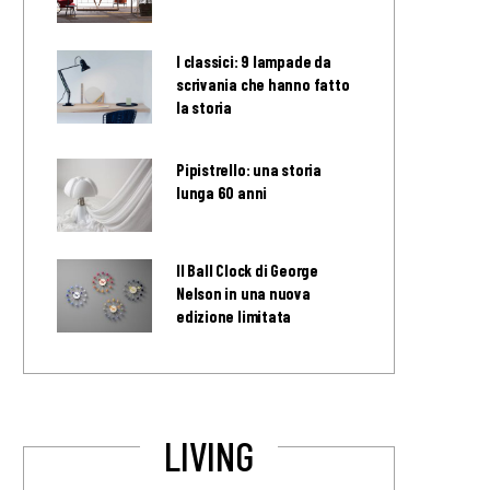
I classici: 9 lampade da
scrivania che hanno fatto
la storia
Pipistrello: una storia
lunga 60 anni
Il Ball Clock di George
Nelson in una nuova
edizione limitata
LIVING