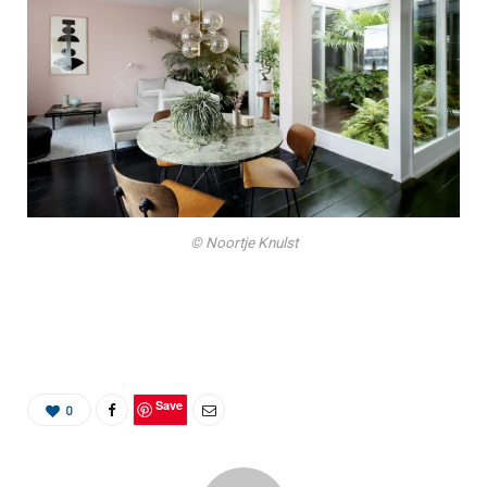
© Noortje Knulst
Save
0