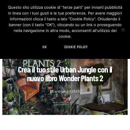
Questo sito utilizza cookie di “terze parti” per inviarti pubblicità
in linea con i tuoi gusti e le tue preferenze. Per avere maggiori
F
I
a
n
informazioni clicca il tasto a lato "Cookie Policy". Chiudendo il
c
s
banner (con il tasto "OK"), cliccando su un link o proseguendo
e
t
b
a
nella navigazione in altra modo, acconsenti all'utilizzo dei
o
g
cookie.
o
r
k
a
m
OK
COOKIE POLICY
FOTOGRAFIA
Crea il tuo stile Urban Jungle con il
nuovo libro Wonder Plants 2
BY
MASSIMO ROSATI